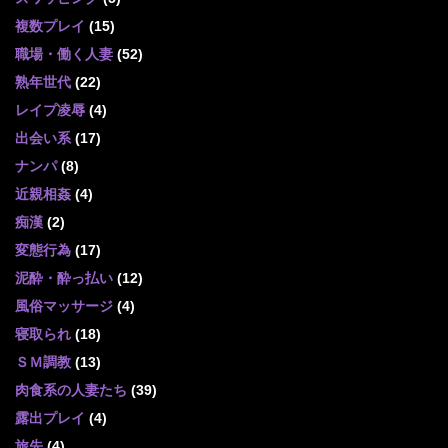
複数プレイ
(15)
職場・働く人妻
(52)
熟年世代
(22)
レイプ凌辱
(4)
出会い系
(17)
ナンパ
(8)
近親相姦
(4)
痴漢
(2)
変態行為
(17)
泥酔・酔っ払い
(12)
風俗マッサージ
(4)
寝取られ
(18)
ＳＭ調教
(13)
肉食系の人妻たち
(39)
露出プレイ
(4)
旅先
(4)