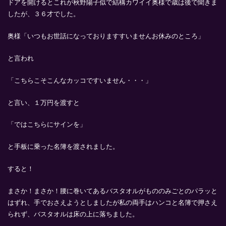
ドアを開けるとこれが秋野陽子似で結構カワイイ奥様で歳は後で聞きま
したが、３６才でした。
奥様「いつもお世話になっておりますすいませんお休みのところ」
と言われ
「こちらこそこんなカッコですいません・・・」
と言い、１万円を渡すと
「ではこちらにサインを」
と手板に乗った名簿を渡されました。
すると！
まさか！まさか！腰に巻いてあるバスタオルがもののみごとのパラッと
はずれ、手でおさえようとしましたが私の両手はハンコと名簿で押さえ
られず、バスタオルは床の上に落ちました。