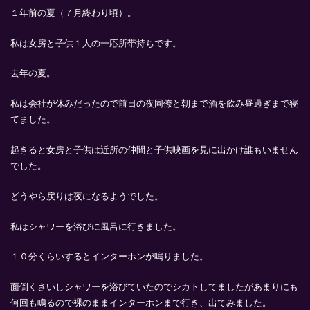
１年前の夏（７月終わり頃）。
私は女房と子供１人の一応所帯持ちです。
去年の夏。
私は会社が休みだったので前日の夜同僚と朝まで酒を飲み昼過ぎまで寝
てました。
起きると女房と子供は近所の仲間と子供映画を見に出かけ誰もいません
でした。
どうやら戻りは夜になるようでした。
私はシャワーを浴びに風呂に行きました。
１０分くらいするとインターホンが鳴りました。
面倒くさいしシャワーを浴びていたのでシカトしてましたがあまりにも
何回も鳴るので裸のままインターホンまで行き、出てみました。