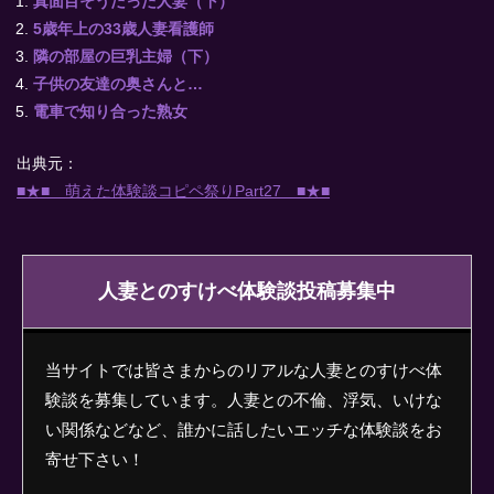
真面目そうだった人妻（下）
5歳年上の33歳人妻看護師
隣の部屋の巨乳主婦（下）
子供の友達の奥さんと…
電車で知り合った熟女
出典元：
■★■ 萌えた体験談コピペ祭りPart27 ■★■
人妻とのすけべ体験談投稿募集中
当サイトでは皆さまからのリアルな人妻とのすけべ体
験談を募集しています。人妻との不倫、浮気、いけな
い関係などなど、誰かに話したいエッチな体験談をお
寄せ下さい！