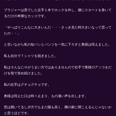
ブラジャーは黒でした左手１本でホックを外し、腰にスカートを巻いて
るだけの卑猥なカッコです。
「やっぱりこんなに大きいんだ・・・さっき見た時大きいなって思って
たの・・」
と言いながら私の短パンとパンツを一気に下ろすと奥様は咥えました。
私も自分でＴシャツを脱ぎました。
私はそんなにＨがうまい方ではありませんので右手で奥様のアソコをだ
けを指で攻め続けました。
私の右手はグチョグチョです。
奥様は咥えた口は時々止まり、もの凄い声を出します。
窓は開いてるし夕方でもまだ陽も高く、隣の家に聞こえるんじゃないか
と思うほどです。