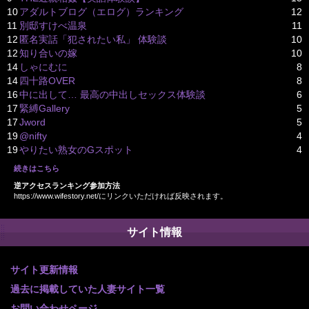
10
アダルトブログ（エログ）ランキング
12
11
別邸すけべ温泉
11
12
匿名実話「犯されたい私」 体験談
10
12
知り合いの嫁
10
14
しゃにむに
8
14
四十路OVER
8
16
中に出して… 最高の中出しセックス体験談
6
17
緊縛Gallery
5
17
Jword
5
19
@nifty
4
19
やりたい熟女のGスポット
4
続きはこちら
逆アクセスランキング参加方法
https://www.wifestory.net/にリンクいただければ反映されます。
サイト情報
サイト更新情報
過去に掲載していた人妻サイト一覧
お問い合わせページ