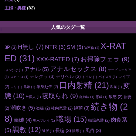
主婦・奥様
(82)
人気のタグ一覧
X-RAT
H無し
(7)
NTR
(6)
SM
(5)
3P
(3)
W不倫
(1)
ED
(31)
お掃除フェラ
(9)
XXX-RATED
(7)
アナルセックス
(8)
アナル
(5)
ぶっかけ
(1)
サービスエリア
テレクラ
(3)
デリヘル
(3)
レイプ
(1)
スカトロ
(1)
トイレ
(1)
パイズリ
(1)
口内射精
(21)
変
(2)
単身赴任
(2)
ロリ
(1)
兄嫁
(1)
和姦
(1)
態
(10)
寝取られ
(9)
敏感
(2)
新妻
外国人
(1)
従姉妹
(1)
悪戯
(1)
続き物
(2
潮吹き
(5)
絶頂
(3)
(2)
盗撮
(2)
社内恋愛
(2)
8)
職場
(15)
肉食系
義姉
(4)
職場恋愛
(2)
聖水プレイ
(1)
調教
(12)
(5)
長編
(3)
風俗
(3)
近所
(1)
陵辱
(1)