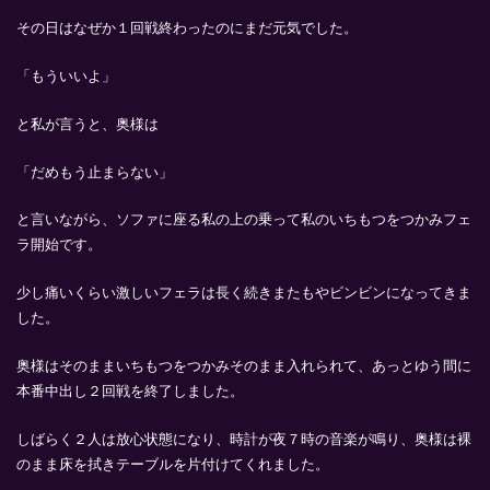
その日はなぜか１回戦終わったのにまだ元気でした。
「もういいよ」
と私が言うと、奥様は
「だめもう止まらない」
と言いながら、ソファに座る私の上の乗って私のいちもつをつかみフェ
ラ開始です。
少し痛いくらい激しいフェラは長く続きまたもやビンビンになってきま
した。
奥様はそのままいちもつをつかみそのまま入れられて、あっとゆう間に
本番中出し２回戦を終了しました。
しばらく２人は放心状態になり、時計が夜７時の音楽が鳴り、奥様は裸
のまま床を拭きテーブルを片付けてくれました。