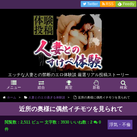
Twitter
RSS
Feedly
エッチな人妻との禁断のエロ体験談 厳選リアル投稿ストーリー
メニュー
総合
殿堂
新着
検索
ホーム
>
人妻とのエロ過ぎる体験談
>
近所の奥様に偶然イチモツを見られて
近所の奥様に偶然イチモツを見られて
閲覧数：2,511 ビュー
文字数：3930
いいね数：
2
0
浮気・不倫
件