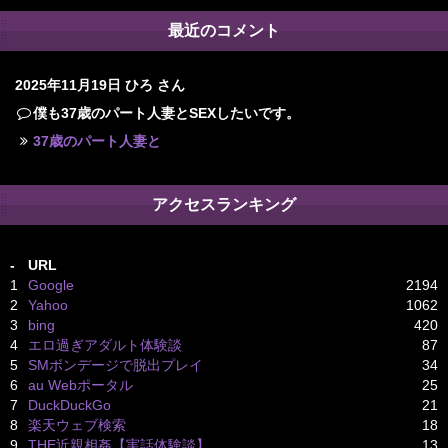
最近のコメント
2025年11月19日
ひろ さん
僕も37歳のパート人妻とSEXしたいです。
37歳のパート人妻と
アクセスランキング
-
URL
1
Google
2194
2
Yahoo
1062
3
bing
420
4
エロ過ぎアダルト体験談
87
5
SMボンデージで脱出プレイ
34
6
au Webポータル
25
7
DuckDuckGo
21
8
楽天ウェブ検索
18
9
THE近親相姦【実話体験談】
13