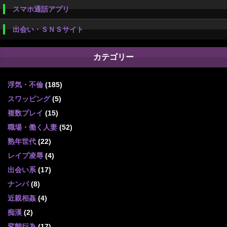
スマホ通話アプリ
出会い・ＳＮＳサイト
カテゴリー
浮気・不倫
(185)
スワッピング
(5)
複数プレイ
(15)
職場・働く人妻
(52)
熟年世代
(22)
レイプ凌辱
(4)
出会い系
(17)
ナンパ
(8)
近親相姦
(4)
痴漢
(2)
変態行為
(17)