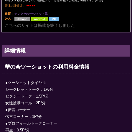
ルセフレも探しやすい。初回は1万円分無料お試し利用が可能です。[18禁]
管理人評価点：
♥♥♥♥♥
種類：
テレクラ/ツーショット系
対応：
iPhone
android
PC
こちらのサイトは掲載を終了しました
詳細情報
華の会ツーショットの利用料金情報
●ツーショットダイヤル
シークレットトーク：1P/分
セクシートーク：1.5P/分
女性携帯コール：2P/分
●伝言コーナー
伝言コーナー：1P/分
●プロフィールトークコーナー
再生：0.5P/分