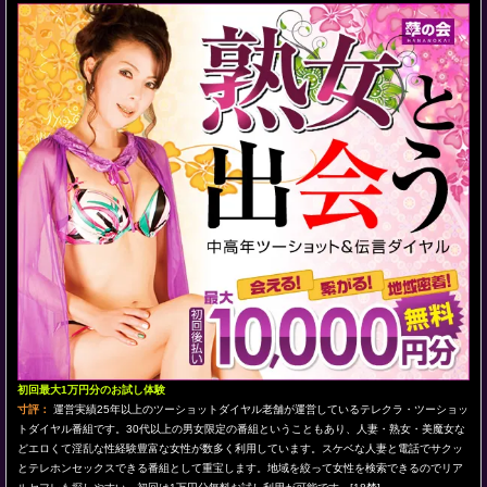
初回最大1万円分のお試し体験
寸評：
運営実績25年以上のツーショットダイヤル老舗が運営しているテレクラ・ツーショッ
トダイヤル番組です。30代以上の男女限定の番組ということもあり、人妻・熟女・美魔女な
どエロくて淫乱な性経験豊富な女性が数多く利用しています。スケベな人妻と電話でサクッ
とテレホンセックスできる番組として重宝します。地域を絞って女性を検索できるのでリア