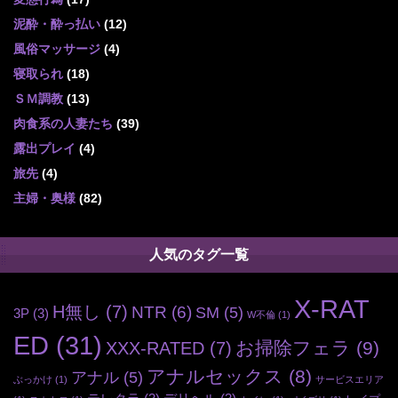
泥酔・酔っ払い
(12)
風俗マッサージ
(4)
寝取られ
(18)
ＳＭ調教
(13)
肉食系の人妻たち
(39)
露出プレイ
(4)
旅先
(4)
主婦・奥様
(82)
人気のタグ一覧
X-RAT
H無し
(7)
NTR
(6)
SM
(5)
3P
(3)
W不倫
(1)
ED
(31)
お掃除フェラ
(9)
XXX-RATED
(7)
アナルセックス
(8)
アナル
(5)
ぶっかけ
(1)
サービスエリア