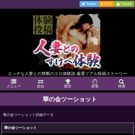
Twitter
RSS
Feedly
エッチな人妻との禁断のエロ体験談 厳選リアル投稿ストーリー
メニュー
総合
殿堂
新着
検索
華の会ツーショット
華の会ツーショット詳細データ
華の会ツーショット