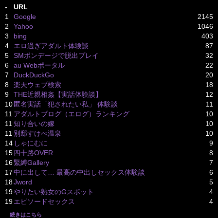
-
URL
1
Google
2145
2
Yahoo
1046
3
bing
403
4
エロ過ぎアダルト体験談
87
5
SMボンデージで脱出プレイ
32
6
au Webポータル
22
7
DuckDuckGo
20
8
楽天ウェブ検索
18
9
THE近親相姦【実話体験談】
12
10
匿名実話「犯されたい私」 体験談
11
11
アダルトブログ（エログ）ランキング
10
11
知り合いの嫁
10
11
別邸すけべ温泉
10
14
しゃにむに
9
15
四十路OVER
8
16
緊縛Gallery
7
17
中に出して… 最高の中出しセックス体験談
6
18
Jword
5
19
やりたい熟女のGスポット
4
19
エピソードセックス
4
続きはこちら